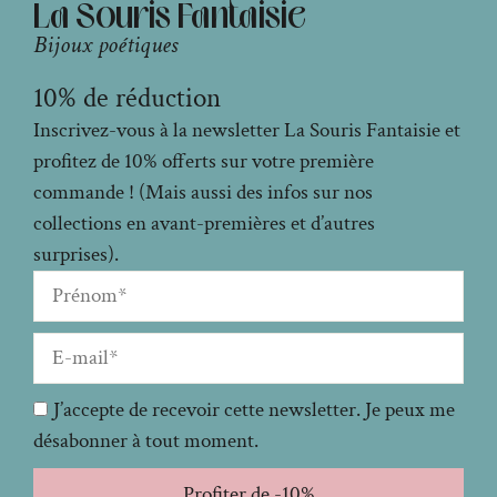
La Souris Fantaisie
Bijoux poétiques
10% de réduction
Inscrivez-vous à la newsletter La Souris Fantaisie et
profitez de 10% offerts sur votre première
commande ! (Mais aussi des infos sur nos
collections en avant-premières et d’autres
surprises).
J’accepte de recevoir cette newsletter. Je peux me
désabonner à tout moment.
Profiter de -10%