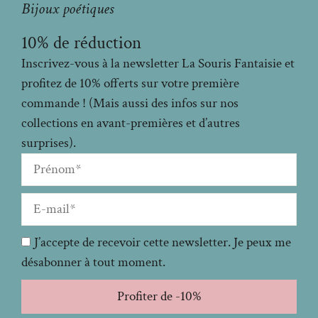
Bijoux poétiques
10% de réduction
Inscrivez-vous à la newsletter La Souris Fantaisie et
profitez de 10% offerts sur votre première
commande ! (Mais aussi des infos sur nos
collections en avant-premières et d’autres
surprises).
J’accepte de recevoir cette newsletter. Je peux me
désabonner à tout moment.
Profiter de -10%