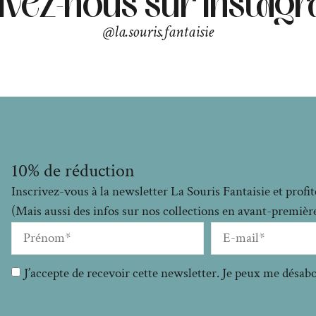
ivez-nous sur Instag
@la.souris.fantaisie
10% de réduction
Inscrivez-vous à la newsletter La Souris Fantaisie et prof
(Mais aussi des infos sur nos collections en avant-premières
J’accepte de recevoir cette newsletter. Je peux me désa