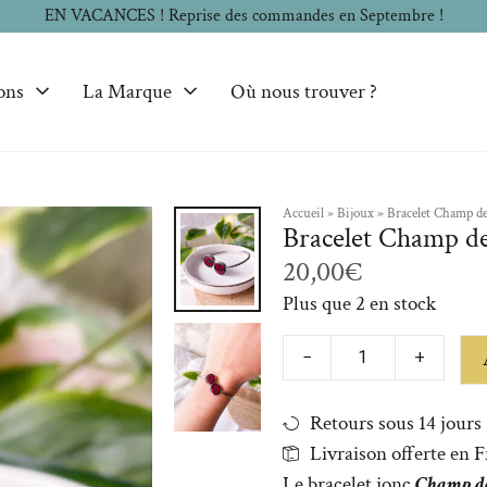
EN VACANCES ! Reprise des commandes en Septembre !
ons
La Marque
Où nous trouver ?
Accueil
»
Bijoux
»
Bracelet Champ de
2/2
Bracelet Champ de
20,00
€
Plus que 2 en stock
−
+
Retours sous 14 jours
Livraison offerte en 
Le bracelet jonc
Champ de