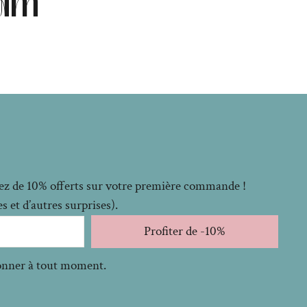
ram
itez de 10% offerts sur votre première commande !
 et d’autres surprises).
Profiter de -10%
bonner à tout moment.