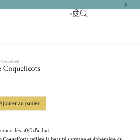
0
 Coquelicots
 Coquelicots
Ajouter au panier
France dès 50€ d'achat
 Coquelicots
reflète la beauté sauvage et éphémère du