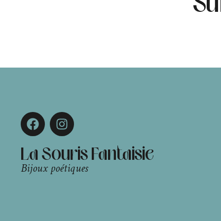
Su
La Souris Fantaisie
Bijoux poétiques