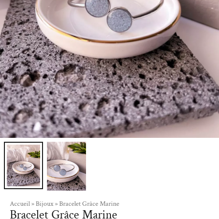
Accueil
»
Bijoux
»
Bracelet Grâce Marine
Bracelet Grâce Marine