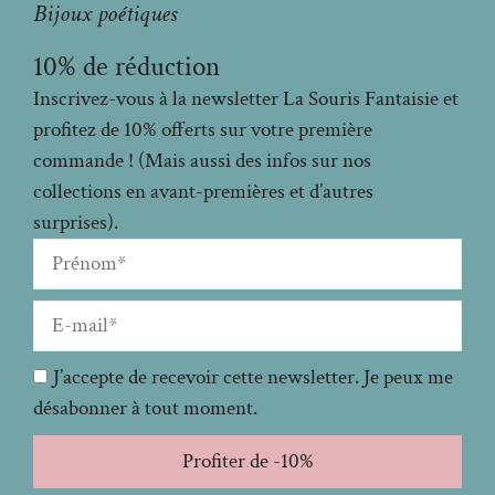
Bijoux poétiques
10% de réduction
Inscrivez-vous à la newsletter La Souris Fantaisie et
profitez de 10% offerts sur votre première
commande ! (Mais aussi des infos sur nos
collections en avant-premières et d’autres
surprises).
J’accepte de recevoir cette newsletter. Je peux me
désabonner à tout moment.
Profiter de -10%