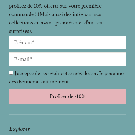
profitez de 10% offerts sur votre première
commande ! (Mais aussi des infos sur nos
collections en avant-premières et d’autres
surprises).
J’accepte de recevoir cette newsletter. Je peux me
désabonner à tout moment.
Profiter de -10%
Explorer