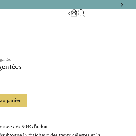
0
rgentées
gentées
au panier
France dès 50€ d'achat
es
évoque la fraîcheur des vents célestes et la