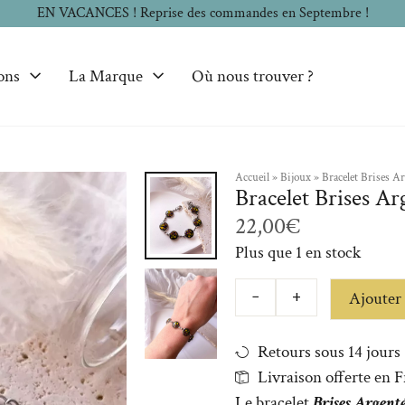
EN VACANCES ! Reprise des commandes en Septembre !
ons
La Marque
Où nous trouver ?
Accueil
»
Bijoux
»
Bracelet Brises A
2/2
Bracelet Brises Ar
22,00
€
Plus que 1 en stock
Ajouter 
−
+
Retours sous 14 jours
Livraison offerte en 
Le bracelet
Brises Argenté