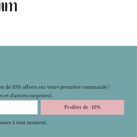
ram
itez de 10% offerts sur votre première commande !
 et d’autres surprises).
Profiter de -10%
bonner à tout moment.