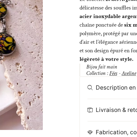
délicatesse des souffles i
acier inoxydable argen
chaîne ponctuée de
six m
polymère, protégé par une
d’air et l’élégance aérien
et son design épuré en fo
légèreté à votre style.
Bijou fait main
Collection :
Fées
-
Aveline
Description en 
Livraison & ret
Fabrication, co