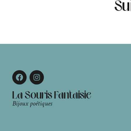
Su
La Souris Fantaisie
Bijoux poétiques