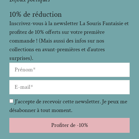
10% de réduction
Inscrivez-vous à la newsletter La Souris Fantaisie et
profitez de 10% offerts sur votre première
commande ! (Mais aussi des infos sur nos
collections en avant-premières et d’autres
surprises).
J’accepte de recevoir cette newsletter. Je peux me
désabonner à tout moment.
Profiter de -10%