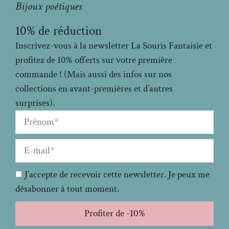
Bijoux poétiques
10% de réduction
Inscrivez-vous à la newsletter La Souris Fantaisie et
profitez de 10% offerts sur votre première
commande ! (Mais aussi des infos sur nos
collections en avant-premières et d’autres
surprises).
J’accepte de recevoir cette newsletter. Je peux me
désabonner à tout moment.
Profiter de -10%