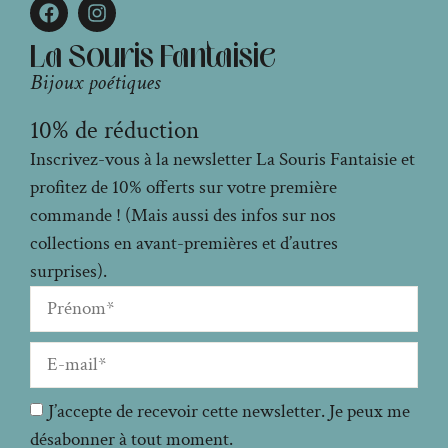
La Souris Fantaisie
Bijoux poétiques
10% de réduction
Inscrivez-vous à la newsletter La Souris Fantaisie et
profitez de 10% offerts sur votre première
commande ! (Mais aussi des infos sur nos
collections en avant-premières et d’autres
surprises).
J’accepte de recevoir cette newsletter. Je peux me
désabonner à tout moment.