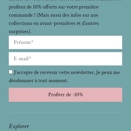
profitez de 10% offerts sur votre première
commande ! (Mais aussi des infos sur nos
collections en avant-premières et d’autres
surprises).
J’accepte de recevoir cette newsletter. Je peux me
désabonner à tout moment.
Profiter de -10%
Explorer