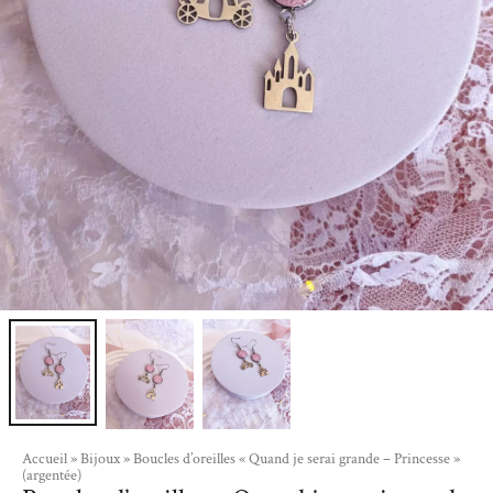
Accueil
»
Bijoux
»
Boucles d’oreilles « Quand je serai grande – Princesse »
(argentée)