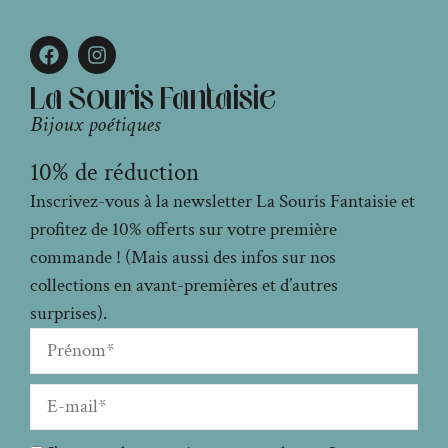
La Souris Fantaisie
Bijoux poétiques
10% de réduction
Inscrivez-vous à la newsletter La Souris Fantaisie et
profitez de 10% offerts sur votre première
commande ! (Mais aussi des infos sur nos
collections en avant-premières et d’autres
surprises).