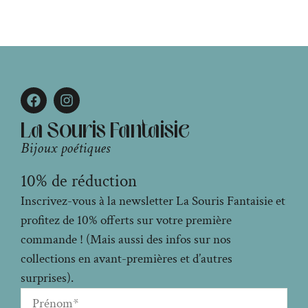
La Souris Fantaisie
Bijoux poétiques
10% de réduction
Inscrivez-vous à la newsletter La Souris Fantaisie et
profitez de 10% offerts sur votre première
commande ! (Mais aussi des infos sur nos
collections en avant-premières et d’autres
surprises).