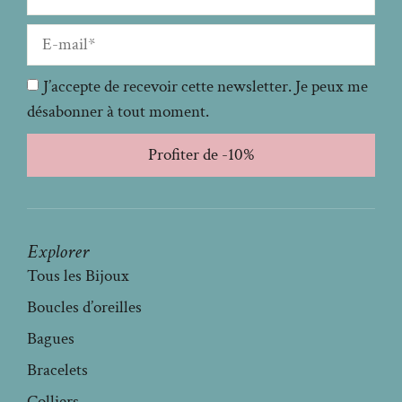
J’accepte de recevoir cette newsletter. Je peux me
désabonner à tout moment.
Profiter de -10%
Explorer
Tous les Bijoux
Boucles d’oreilles
Bagues
Bracelets
Colliers