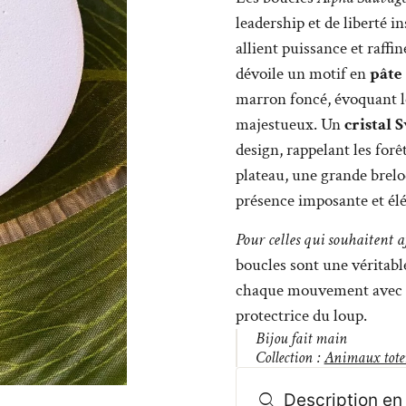
leadership et de liberté i
allient puissance et raff
dévoile un motif en
pâte
marron foncé, évoquant le
majestueux. Un
cristal 
design, rappelant les for
plateau, une grande brelo
présence imposante et élé
Pour celles qui souhaitent af
boucles sont une véritable
chaque mouvement avec gr
protectrice du loup.
Bijou fait main
Collection :
Animaux tot
Description en 