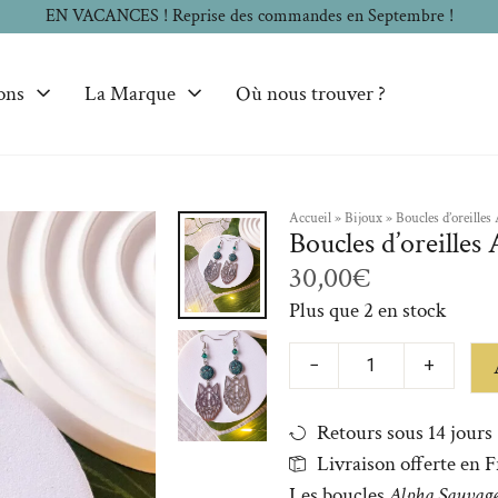
EN VACANCES ! Reprise des commandes en Septembre !
ons
La Marque
Où nous trouver ?
Accueil
»
Bijoux
»
Boucles d’oreilles
2/2
Boucles d’oreilles
30,00
€
Plus que 2 en stock
−
+
Retours sous 14 jours
Livraison offerte en 
Les boucles
Alpha Sauvag