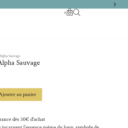
0
 Alpha Sauvage
 Alpha Sauvage
Ajouter au panier
France dès 50€ d'achat
e
incarnent l’essence même du loup, symbole de