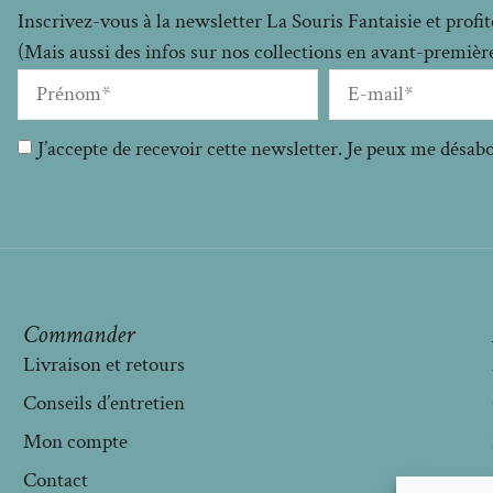
Inscrivez-vous à la newsletter La Souris Fantaisie et prof
(Mais aussi des infos sur nos collections en avant-premières
J’accepte de recevoir cette newsletter. Je peux me désa
Commander
Livraison et retours
Conseils d’entretien
Mon compte
Contact