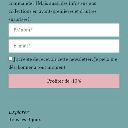
commande ! (Mais aussi des infos sur nos
collections en avant-premières et d’autres
surprises).
J’accepte de recevoir cette newsletter. Je peux me
désabonner à tout moment.
Profiter de -10%
Explorer
Tous les Bijoux