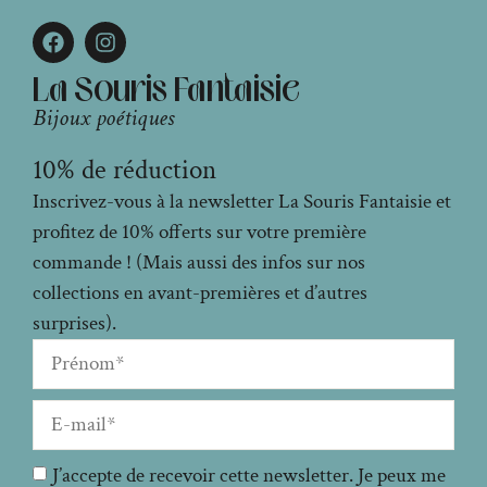
La Souris Fantaisie
Bijoux poétiques
10% de réduction
Inscrivez-vous à la newsletter La Souris Fantaisie et
profitez de 10% offerts sur votre première
commande ! (Mais aussi des infos sur nos
collections en avant-premières et d’autres
surprises).
J’accepte de recevoir cette newsletter. Je peux me