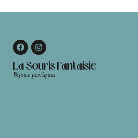
La Souris Fantaisie
Bijoux poétiques