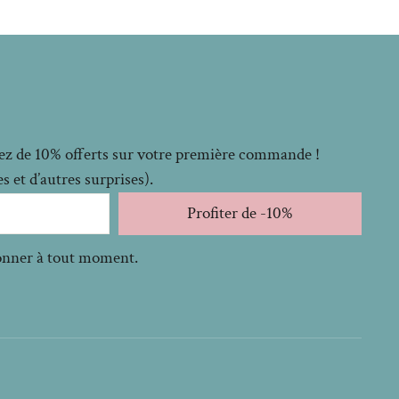
itez de 10% offerts sur votre première commande !
 et d’autres surprises).
Profiter de -10%
bonner à tout moment.