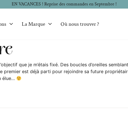
EN VACANCES ! Reprise des commandes en Septembre !
ons
La Marque
Où nous trouver ?
rre
’objectif que je m’étais fixé. Des boucles d’oreilles semblant
e premier est déjà parti pour rejoindre sa future propriétai
n élue…