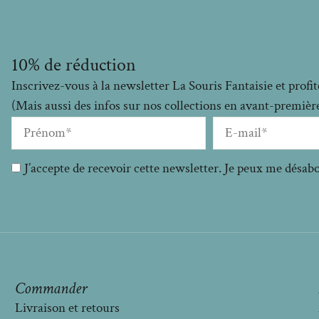
10% de réduction
Inscrivez-vous à la newsletter La Souris Fantaisie et prof
(Mais aussi des infos sur nos collections en avant-premières
J’accepte de recevoir cette newsletter. Je peux me désa
Commander
Livraison et retours