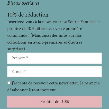
Bijoux poétiques
10% de réduction
Inscrivez-vous à la newsletter La Souris Fantaisie et
profitez de 10% offerts sur votre première
commande ! (Mais aussi des infos sur nos
collections en avant-premières et d’autres
surprises).
J’accepte de recevoir cette newsletter. Je peux me
désabonner à tout moment.
Profiter de -10%