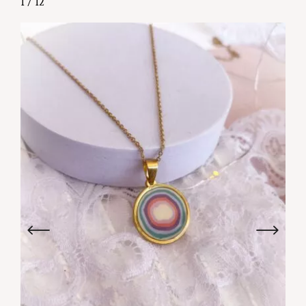
1
/
12