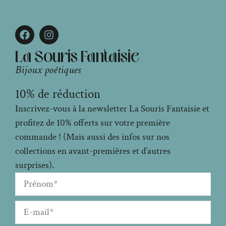
La Souris Fantaisie
Bijoux poétiques
10% de réduction
Inscrivez-vous à la newsletter La Souris Fantaisie et
profitez de 10% offerts sur votre première
commande ! (Mais aussi des infos sur nos
collections en avant-premières et d’autres
surprises).