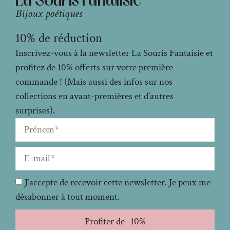
Bijoux poétiques
10% de réduction
Inscrivez-vous à la newsletter La Souris Fantaisie et
profitez de 10% offerts sur votre première
commande ! (Mais aussi des infos sur nos
collections en avant-premières et d’autres
surprises).
J’accepte de recevoir cette newsletter. Je peux me
désabonner à tout moment.
Profiter de -10%