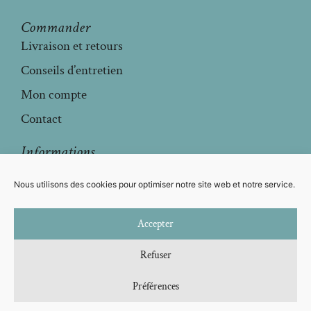
Commander
Livraison et retours
Conseils d’entretien
Mon compte
Contact
Informations
Mentions légales
Nous utilisons des cookies pour optimiser notre site web et notre service.
Conditions générales de vente
Politique de confidentialité
Accepter
Politique de cookies
Refuser
Préférences
© 2025 – Delphine Ménard – Tous droits réservés.
Site créé