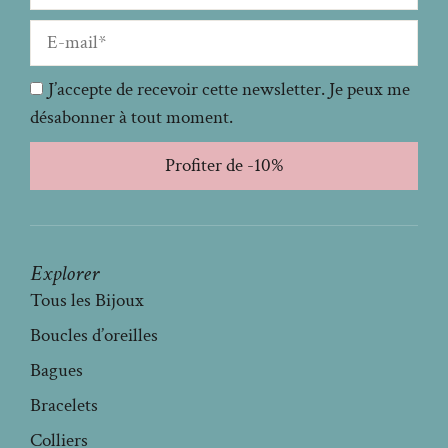
J’accepte de recevoir cette newsletter. Je peux me
désabonner à tout moment.
Profiter de -10%
Explorer
Tous les Bijoux
Boucles d’oreilles
Bagues
Bracelets
Colliers