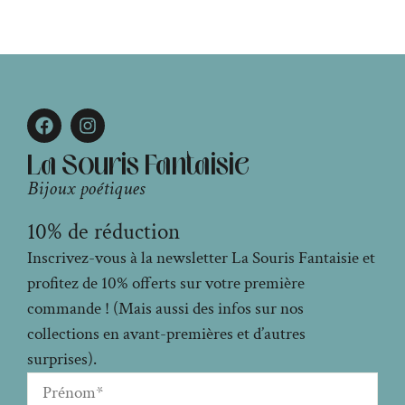
La Souris Fantaisie
Bijoux poétiques
10% de réduction
Inscrivez-vous à la newsletter La Souris Fantaisie et
profitez de 10% offerts sur votre première
commande ! (Mais aussi des infos sur nos
collections en avant-premières et d’autres
surprises).