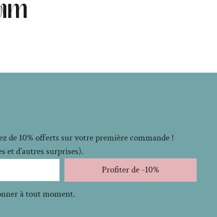
ram
itez de 10% offerts sur votre première commande !
 et d’autres surprises).
Profiter de -10%
bonner à tout moment.