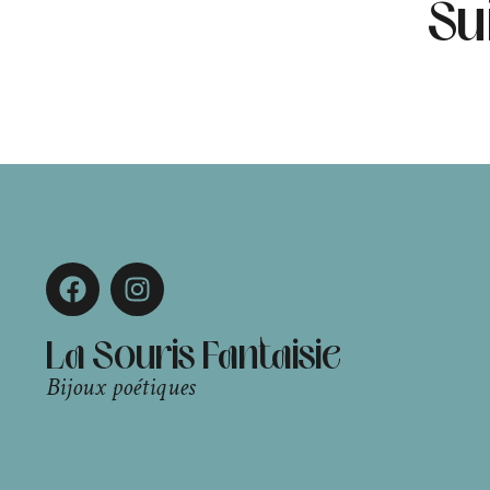
Su
La Souris Fantaisie
Bijoux poétiques