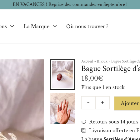
EN VACANCES ! Reprise des commandes en Septembre !
ons
La Marque
Où nous trouver ?
Accueil
»
Bijoux
»
Bague Sortilège d
2/2
Bague Sortilège d
18,00
€
Plus que 1 en stock
Ajouter 
−
+
Retours sous 14 jours
Livraison offerte en 
La bague
Sortilège d’Amo