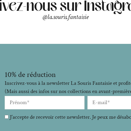
ivez-nous sur Instag
@la.souris.fantaisie
10% de réduction
Inscrivez-vous à la newsletter La Souris Fantaisie et prof
(Mais aussi des infos sur nos collections en avant-premières
J’accepte de recevoir cette newsletter. Je peux me désa