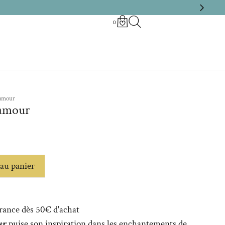
0
’amour
’amour
au panier
France dès 50€ d'achat
ur
puise son inspiration dans les enchantements de