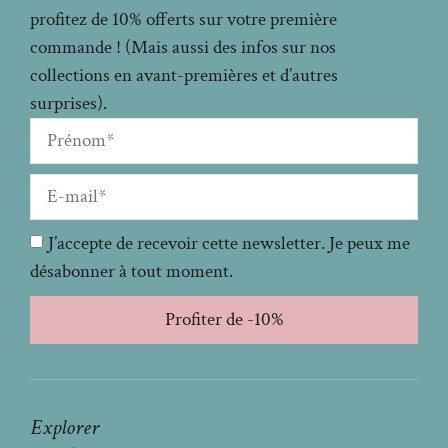
profitez de 10% offerts sur votre première
commande ! (Mais aussi des infos sur nos
collections en avant-premières et d’autres
surprises).
J’accepte de recevoir cette newsletter. Je peux me
désabonner à tout moment.
Profiter de -10%
Explorer