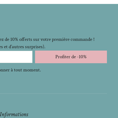
itez de 10% offerts sur votre première commande !
 et d’autres surprises).
Profiter de -10%
bonner à tout moment.
Informations