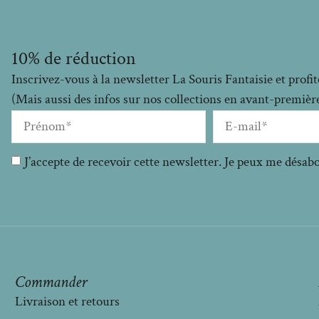
10% de réduction
Inscrivez-vous à la newsletter La Souris Fantaisie et prof
(Mais aussi des infos sur nos collections en avant-premières
J’accepte de recevoir cette newsletter. Je peux me désa
Commander
Livraison et retours