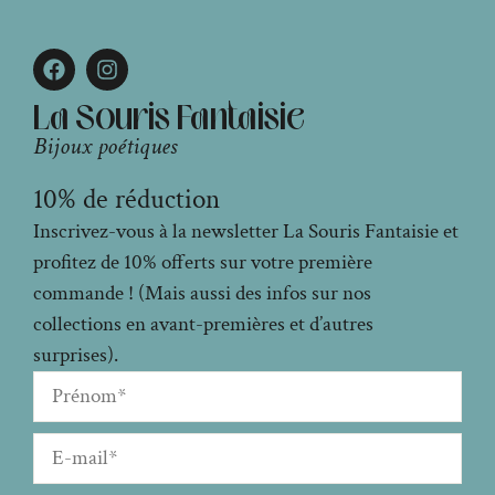
La Souris Fantaisie
Bijoux poétiques
10% de réduction
Inscrivez-vous à la newsletter La Souris Fantaisie et
profitez de 10% offerts sur votre première
commande ! (Mais aussi des infos sur nos
collections en avant-premières et d’autres
surprises).